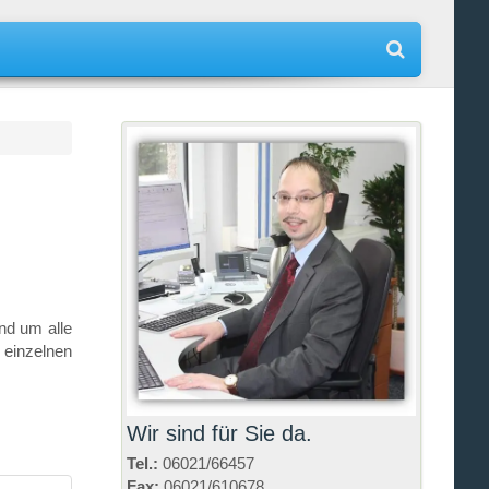
nd um alle
 einzelnen
Wir sind für Sie da.
Tel.:
06021/66457
Fax:
06021/610678